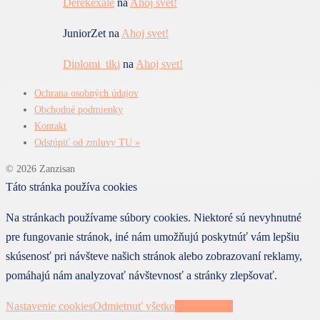
Derekexale
na
Ahoj svet!
JuniorZet
na
Ahoj svet!
Diplomi_tlki
na
Ahoj svet!
Ochrana osobných údajov
Obchodné podmienky
Kontakt
Odstúpiť od zmluvy TU »
© 2026 Zanzisan
Táto stránka používa cookies
Na stránkach používame súbory cookies. Niektoré sú nevyhnutné
pre fungovanie stránok, iné nám umožňujú poskytnúť vám lepšiu
skúsenosť pri návšteve našich stránok alebo zobrazovaní reklamy,
pomáhajú nám analyzovať návštevnosť a stránky zlepšovať.
Nastavenie cookies
Odmietnuť všetko
Prijať všetky