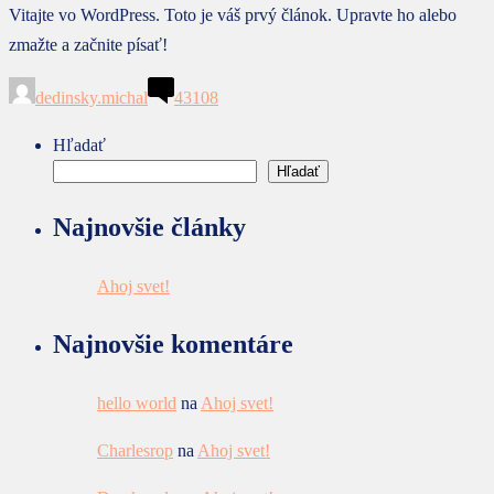
Vitajte vo WordPress. Toto je váš prvý článok. Upravte ho alebo
zmažte a začnite písať!
dedinsky.michal
43108
Hľadať
Hľadať
Najnovšie články
Ahoj svet!
Najnovšie komentáre
hello world
na
Ahoj svet!
Charlesrop
na
Ahoj svet!