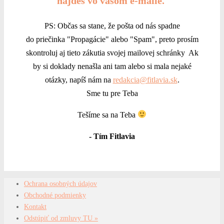
nájdeš vo vašom e-maile.
PS: Občas sa stane, že pošta od nás spadne
do priečinka "Propagácie" alebo "Spam", preto prosím
skontroluj aj tieto zákutia svojej mailovej schránky Ak
by si doklady nenašla ani tam alebo si mala nejaké
otázky, napíš nám na
redakcia@fitlavia.sk
.
Sme tu pre Teba
Tešíme sa na Teba
- Tím Fitlavia
Ochrana osobných údajov
Obchodné podmienky
Kontakt
Odstúpiť od zmluvy TU »