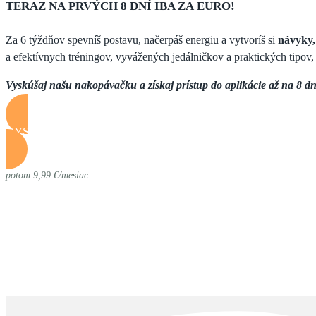
TERAZ NA PRVÝCH 8 DNÍ IBA ZA EURO!
Za 6 týždňov spevníš postavu, načerpáš energiu a vytvoríš si
návyky,
a efektívnych tréningov, vyvážených jedálničkov a praktických tipov
Vyskúšaj našu nakopávačku a získaj prístup do aplikácie až na 8 dní
VYSKÚŠAŤ NAKOPÁVAČKU ZA 1€!
potom 9,99 €/mesiac