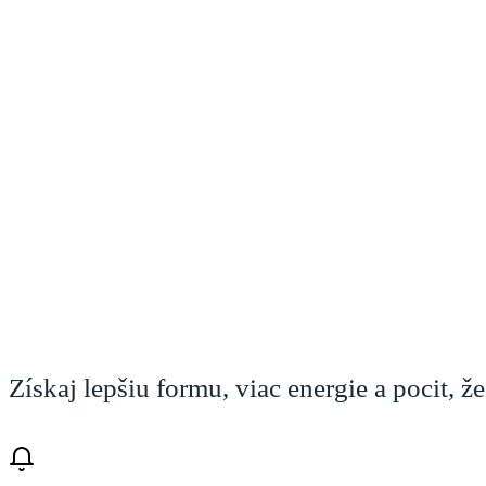
6-týždňová
Letná nakopávačka
Získaj lepšiu formu, viac energie a pocit, že 