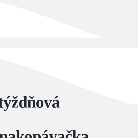
týždňová
 nakopávačka