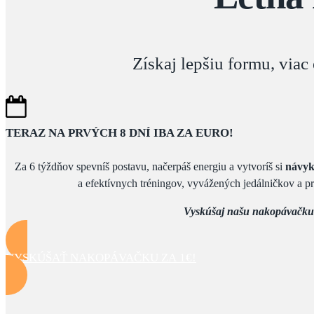
Získaj lepšiu formu, viac e
TERAZ NA PRVÝCH 8 DNÍ IBA ZA EURO!
Za 6 týždňov spevníš postavu, načerpáš energiu a vytvoríš si
návyk
a efektívnych tréningov, vyvážených jedálničkov a pr
Vyskúšaj našu nakopávačku a 
VYSKÚŠAŤ NAKOPÁVAČKU ZA 1€!