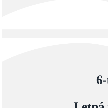
6-
Letná