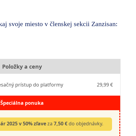
aj svoje miesto v členskej sekcii Zanzisan:
Položky a ceny
sačný prístup do platformy
29,99 €
Špeciálna ponuka
iár 2025 v 50% zľave
za
7,50 €
do objednávky.