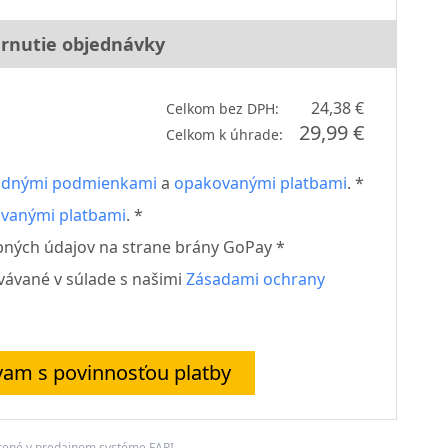
rnutie objednávky
24,38 €
Celkom bez DPH:
29,99 €
Celkom k úhrade:
dnými podmienkami
a
opakovanými platbami
. *
vanými platbami
. *
bných údajov na strane brány GoPay *
vávané v súlade s našimi
Zásadami ochrany
am s povinnosťou platby
rené v predajnom systéme
FAPI
.