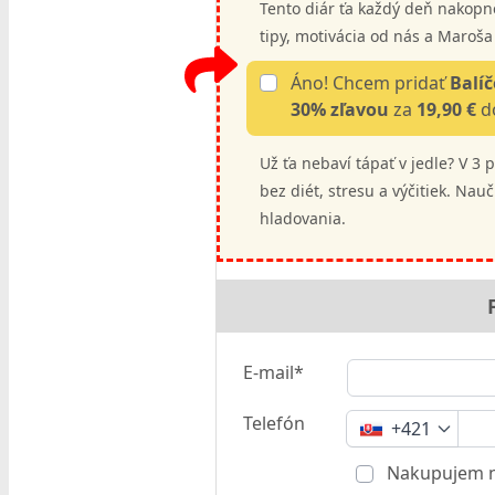
Tento diár ťa každý deň nakopne
tipy, motivácia od nás a Maroša 
Áno! Chcem pridať
Balíč
30% zľavou
za
19,90 €
do
Už ťa nebaví tápať v jedle? V 3
bez diét, stresu a výčitiek. Nau
hladovania.
E-mail*
Telefón
+421
Nakupujem n