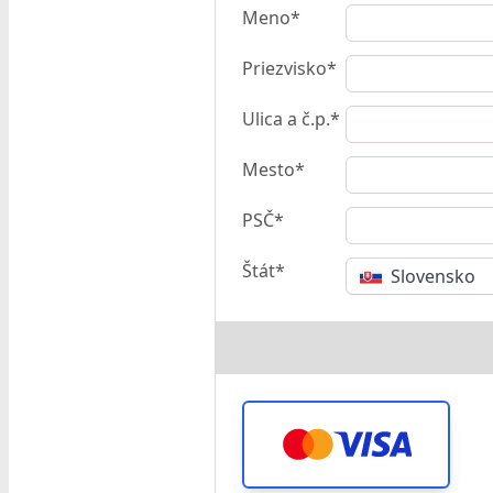
Meno*
Priezvisko*
Ulica a č.p.*
Mesto*
PSČ*
Štát*
Slovensko