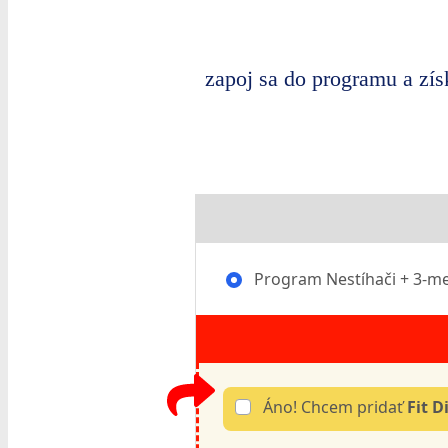
zapoj sa do programu a získ
Program Nestíhači + 3-me
Áno! Chcem pridať
Fit D