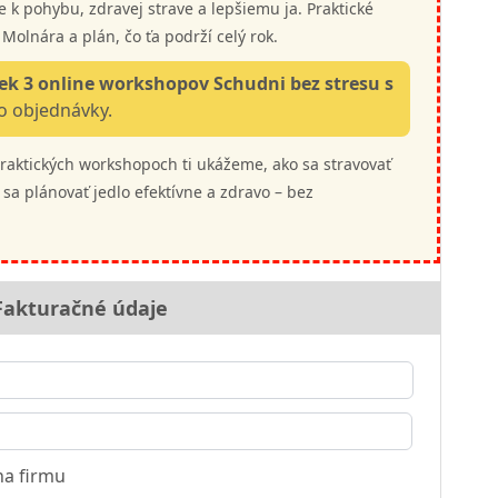
 k pohybu, zdravej strave a lepšiemu ja. Praktické
Molnára a plán, čo ťa podrží celý rok.
ek 3 online workshopov Schudni bez stresu s
 objednávky.
 praktických workshopoch ti ukážeme, ako sa stravovať
č sa plánovať jedlo efektívne a zdravo – bez
Fakturačné údaje
a firmu