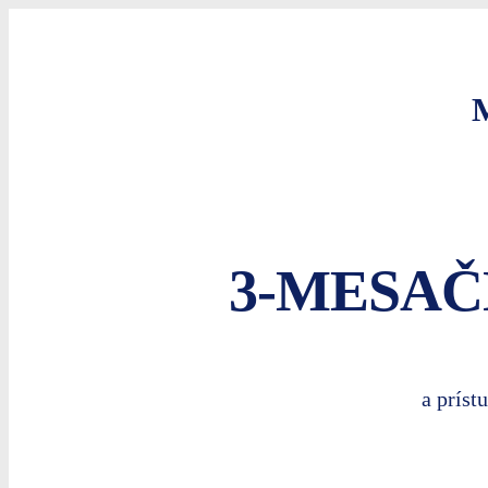
3-MESA
a príst