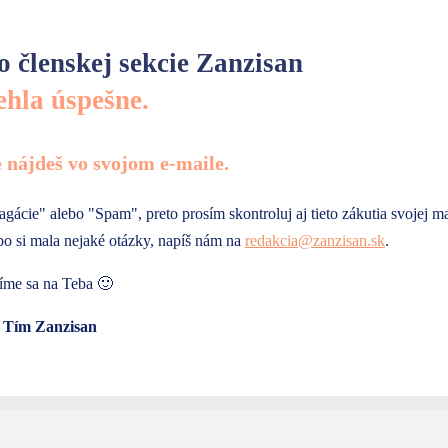
o členskej sekcie Zanzisan
ehla úspešne.
 nájdeš vo svojom e-maile.
gácie" alebo "Spam", preto prosím skontroluj aj tieto zákutia svojej ma
bo si mala nejaké otázky, napíš nám na
redakcia@zanzisan.sk
.
íme sa na Teba 🙂
- Tím Zanzisan