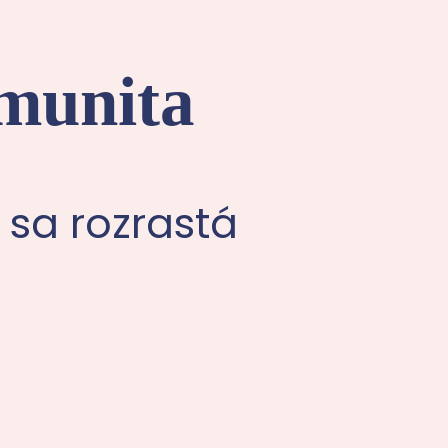
munita
a sa rozrastá