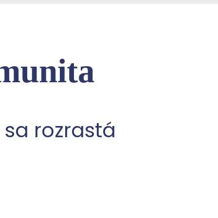
munita
a sa rozrastá